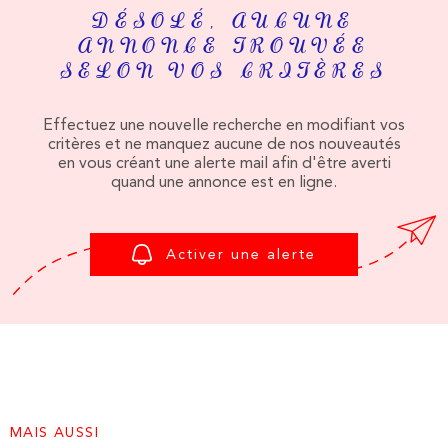
PLUS DE CRITÈRES
ESTIMATI
DÉSOLÉ, AUCUNE
CHAMPS
ANNONCE TROUVÉE
RECHERCHER
TEXTE
SELON VOS CRITÈRES
ALERTE E-
RÉFÉRENCE
Effectuez une nouvelle recherche en modifiant vos
critères et ne manquez aucune de nos nouveautés
CONTACT
en vous créant une alerte mail afin d'être averti
CRITÈRES
quand une annonce est en ligne.
SUPPLÉMENTAIRES
Piscine
Parking
Terrasse
Activer une alerte
MAIS AUSSI