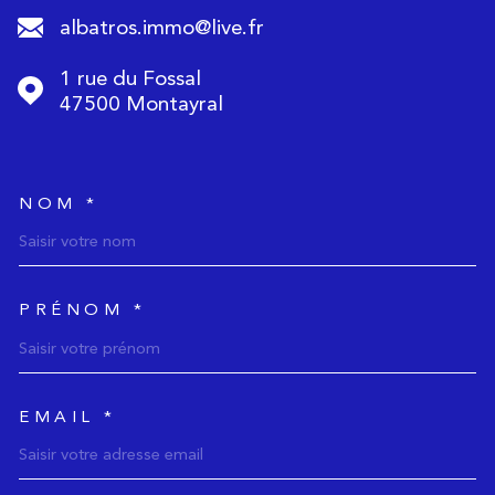
albatros.immo@live.fr
1 rue du Fossal
47500
Montayral
NOM *
TRAD_MELTEM_voscoordonnee
PRÉNOM *
EMAIL *