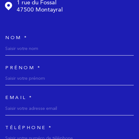
1 rue du Fossal
47500
Montayral
NOM *
TRAD_MELTEM_voscoordonnee
PRÉNOM *
EMAIL *
TÉLÉPHONE *