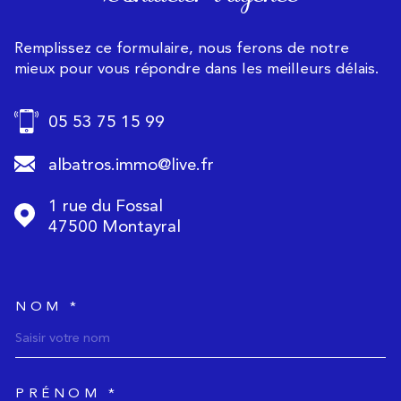
Remplissez ce formulaire, nous ferons de notre
mieux pour vous répondre dans les meilleurs délais.
05 53 75 15 99
albatros.immo@live.fr
1 rue du Fossal
47500
Montayral
NOM *
TRAD_MELTEM_voscoordonnee
PRÉNOM *