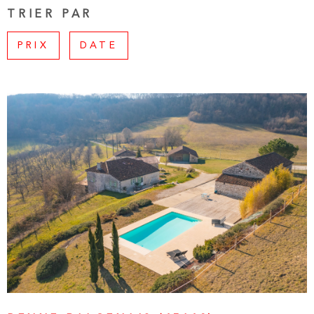
PLUS DE CRITÈRES
ESTIMATI
TRIER PAR
CHAMPS
RECHERCHER
TEXTE
PRIX
DATE
ALERTE E-
RÉFÉRENCE
CONTACT
CRITÈRES
SUPPLÉMENTAIRES
Piscine
Parking
Terrasse
VOIR LE BIEN