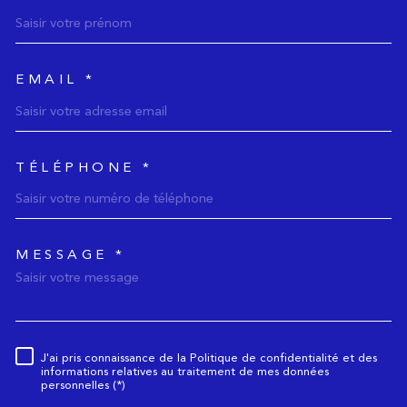
EMAIL *
TÉLÉPHONE *
MESSAGE *
TRAD_MELTEM_voredemande
J'ai pris connaissance de la Politique de confidentialité et des
Règlementation
informations relatives au traitement de mes données
personnelles (*)