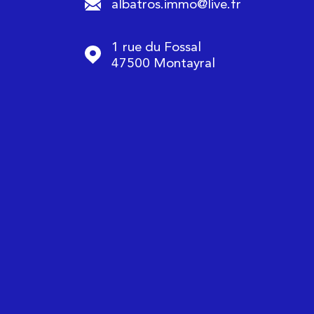
albatros.immo@live.fr
1 rue du Fossal
47500
Montayral