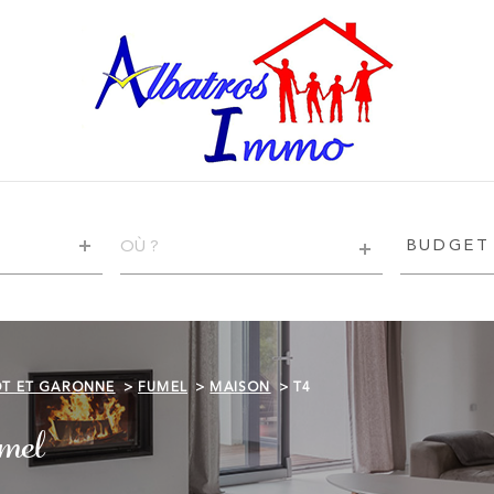
VILLE
BUDGET
BUDGET
RÉFÉRENCE
CRITÈRE
SUPPLÉ
Piscine
OT ET GARONNE
FUMEL
MAISON
T4
Terrasse
mel