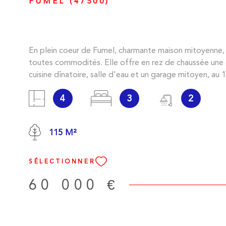
FUMEL (47500)
En plein coeur de Fumel, charmante maison mitoyenne,
toutes commodités. Elle offre en rez de chaussée une 
cuisine dînatoire, salle d'eau et un garage mitoyen, au 
chambres, une salle d'eau avec son accès terrasse; et a
4
3
2
niveau une chambre avec accès direct au jardinet. Les i
sur les risques auxquels ce bien est exposé sont disponi
site Géorisques
115 M²
SÉLECTIONNER
60 000 €