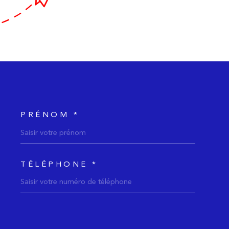
PRÉNOM *
donnees
TÉLÉPHONE *
mande