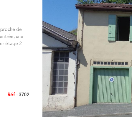
 proche de
entrée, une
1er étage 2
u dernier
nformations
VO
bles sur le
Réf :
3702