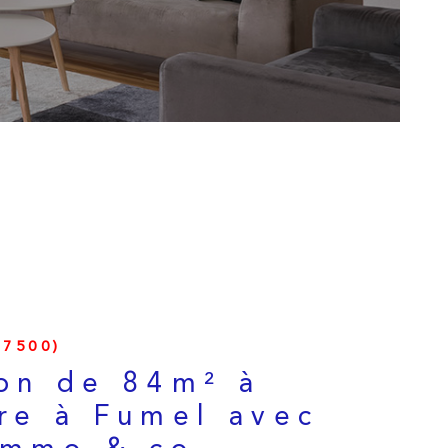
ESTIMATION
ALERTE E-MAI
CONTACT
7500)
on de 84m² à
re à Fumel avec