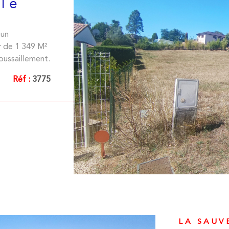
ble
et confort se
résidence prin
découvrir san
 un
débroussaillem
ir de 1 349 M²
est exposé so
oussaillement.
Réf :
3775
VO
LA SAUV