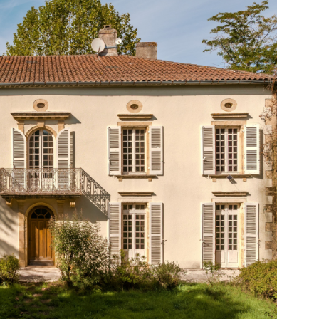
andonnée qui passent à l?entrée de la propriété et
 profiter de kilomètres de balades dans une
ervée. À seulement quelques minutes, les bastides
iment la région avec leurs marchés colorés, leurs
afés et leurs restaurants conviviaux. Monflanquin,
es plus beaux villages de France, se trouve à moins de
 séduit par son marché du jeudi matin et son
aleureuse. Villeréal, Monpazier, Penne-d?Agenais et
ages de caractère complètent ce tableau typique du
\nCette propriété au charme unique réunit tous les
IR LE BIEN
hés avec sa situation dominante, sa tranquillité
roximité des commerces et ses prestations
. Elle n?attend plus que vous.\n \n