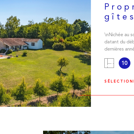
Prop
gîte
\nNichée au s
datant du déb
dernières ann
IEN
authentique e
10
sel de 10 x 5
sans aucun vi
maison princi
SÉLECTIO
deux soigneus
moderne et m
supplémentaire
une grande fa
touristique. 
avec soin et 
vigueur.\n \n