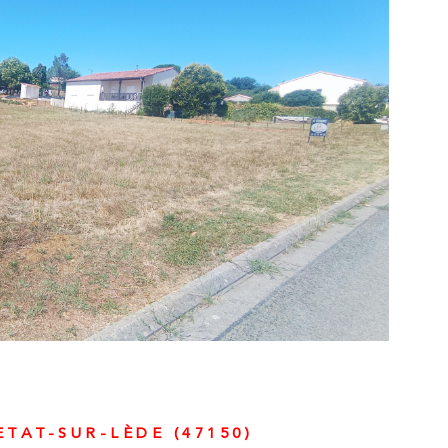
 conjuguent parfaitement. Une propriété rare, idéale en
cipale, maison de vacances ou projet de gîte, à
s tarder. Zone soumise à une obligation légale de
ent. Les informations sur les risques auxquels ce bien
nt disponibles sur le site Géorisques
IR LE BIEN
ETAT-SUR-LÈDE (47150)