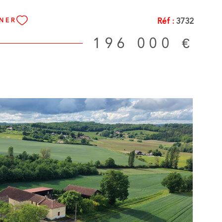
Réf :
3732
NNER
196 000 €
IR LE BIEN