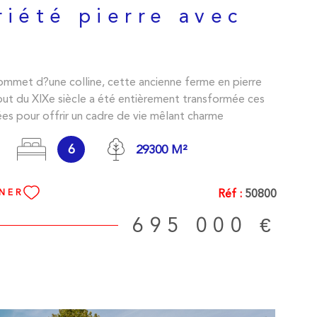
riété pierre avec
s
ommet d?une colline, cette ancienne ferme en pierre
ut du XIXe siècle a été entièrement transformée ces
ées pour offrir un cadre de vie mêlant charme
t confort moderne. Depuis la terrasse et la piscine au
6
29300 M²
 mètres, le regard se perd sur un panorama magnifique,
s-à-vis, dans une atmosphère de calme absolu.\n \nLa
pale s?accompagne de deux gîtes indépendants, tous
Réf :
50800
NNER
ement aménagés avec cuisine équipée, salle d?eau
ezzanine permettant d?offrir des couchages
695 000 €
s. Cet agencement en fait le lieu idéal pour accueillir
mille ou développer une activité d?hébergement
Aucun travaux n?est à prévoir puisque tout a été rénové
même la fosse septique est déjà aux normes en
L?environnement naturel est exceptionnel avec des