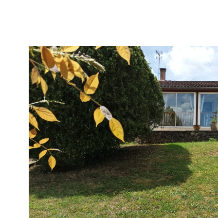
pour créer des chambres supplémentaires, un bureau ou
loisirs.\n À l?extérieur, la propriété s?étend sur un parc
deux hectares trente-huit ares et huit centiares, un écr
parfaitement entretenu, où l?on découvre diverses d
telles qu?une grange servant d?atelier, une cabane de p
ancienne longère pouvant être réhabilitée en maison d?a
une superbe cave voûtée idéale pour conserver les mei
bouteilles. Le parc, agrémenté d?une belle piscine et d
tennis, accueille également un puits en parfait état de
fonctionnement, offrant une touche de charme supplé
atout pratique pour l?arrosage du jardin et l?entretien
Un grand garage indépendant, situé à l?entrée de la pr
complète l?ensemble, offrant la possibilité d?abriter p
véhicules, notamment pour les amateurs de voitures an
collection.\nL?ensemble, figurant à la matrice cadastra
VOIR LE B
représente une véritable demeure de caractère, alliant
authenticité et potentiel, dans un environnement paisib
recherché, idéal pour une grande famille, un projet de 
hôtes ou une résidence secondaire de prestige.