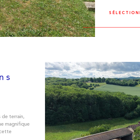
SÉLECTIO
ns
de terrain,
ue magnifique
 cette
s, tout en
VO