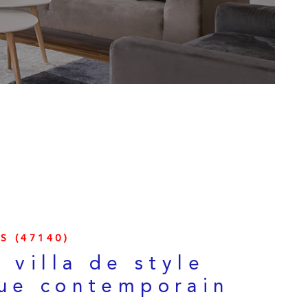
ESTIMATION
ALERTE E-MAI
CONTACT
S (47140)
e villa de style
ue contemporain