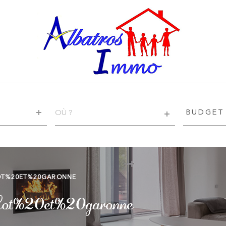
VILLE
BUDGET
BUDGET
RÉFÉRENCE
CRITÈRE
SUPPLÉ
Piscine
OT%20ET%20GARONNE
Terrasse
e Lot%20et%20garonne