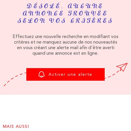
PLUS DE CRITÈRES
ESTIMATI
DÉSOLÉ, AUCUNE
CHAMPS
ANNONCE TROUVÉE
RECHERCHER
TEXTE
SELON VOS CRITÈRES
ALERTE E-
RÉFÉRENCE
Effectuez une nouvelle recherche en modifiant vos
critères et ne manquez aucune de nos nouveautés
CONTACT
en vous créant une alerte mail afin d'être averti
CRITÈRES
quand une annonce est en ligne.
SUPPLÉMENTAIRES
Piscine
Parking
Terrasse
Activer une alerte
MAIS AUSSI