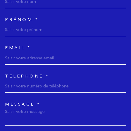
PRÉNOM *
EMAIL *
TÉLÉPHONE *
MESSAGE *
TRAD_MELTEM_voredemande