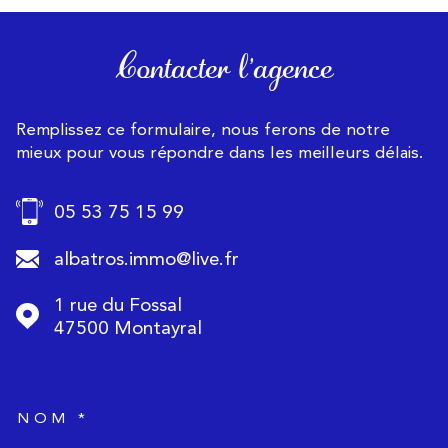
Contacter l'agence
Remplissez ce formulaire, nous ferons de notre
mieux pour vous répondre dans les meilleurs délais.
05 53 75 15 99
albatros.immo@live.fr
1 rue du Fossal
47500
Montayral
NOM *
TRAD_MELTEM_voscoordonnee