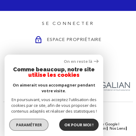
SE CONNECTER
ESPACE PROPRIÉTAIRE
On en reste là
ADHÉRENTS
Comme beaucoup, notre site
utilise les cookies
On aimerait vous accompagner pendant
votre visite.
En poursuivant, vous acceptez l'utilisation des
cookies par ce site, afin de vous proposer des
contenus adaptés et réaliser des statistiques !
PARAMÉTRER
OK POUR MOI !
© 2026 | Tous droits réservés | Traduction powered by Google |
Nos Honoraires
Plan Du Site
Mentions Légales
Admin
Nos Liens
Politique RGPD
Cookies