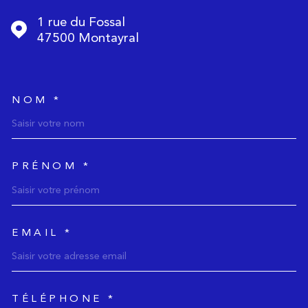
1 rue du Fossal
47500
Montayral
NOM *
TRAD_MELTEM_voscoordonnee
PRÉNOM *
EMAIL *
TÉLÉPHONE *