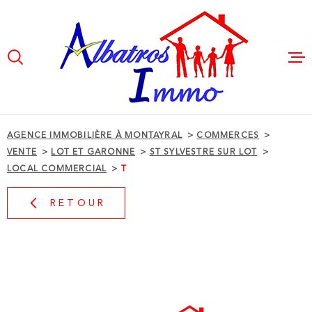
Aller
Aller
Aller
Aller
à
à
au
au
:
la
menu
contenu
VOTRE
recherche
principal
Recherche
ACCUEIL
TYPE
ACHETER
VENTE IMMOBILIER
D'OFFRE
PROFESSIONNEL
AGENCE IMMOBILIÈRE À MONTAYRAL
COMMERCES
VENTE
LOT ET GARONNE
ST SYLVESTRE SUR LOT
TYPE
LOUER
LOCAL COMMERCIAL
T
DE
TYPE DE BIEN
BIEN
RETOUR
VILLE
NOTRE AG
BUDGET
ESPACE PR
BUDGET