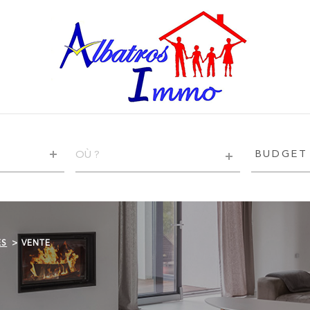
VILLE
BUDGET
BUDGET
RÉFÉRENCE
CRITÈRE
SUPPLÉ
Piscine
ES
VENTE
Terrasse