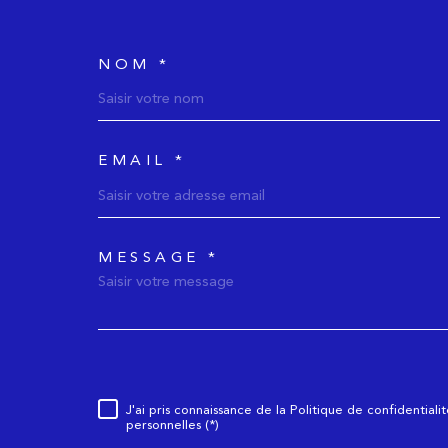
NOM *
TRAD_MELTEM_voscoor
EMAIL *
MESSAGE *
TRAD_MELTEM_vorede
J'ai pris connaissance de la Politique de confidential
Règlementation
personnelles (*)