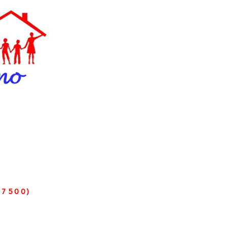
N
7500)