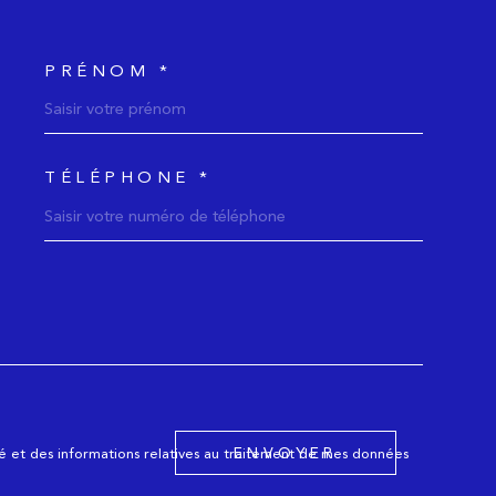
PRÉNOM *
donnees
TÉLÉPHONE *
mande
ENVOYER
ité et des informations relatives au traitement de mes données