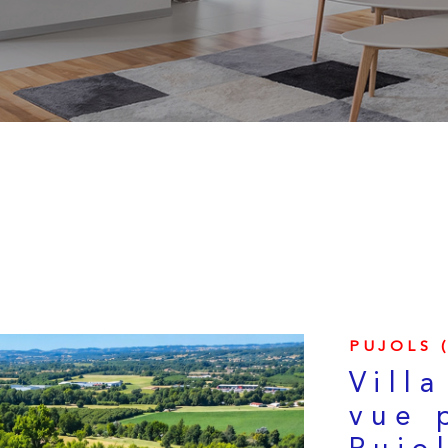
PUJOLS (
Vill
vue 