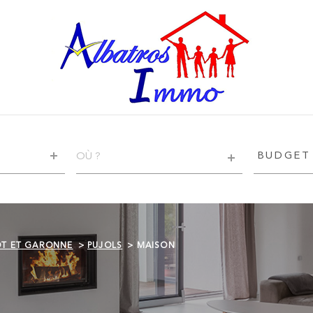
VILLE
BUDGET
BUDGET
RÉFÉRENCE
CRITÈRE
SUPPLÉ
Piscine
OT ET GARONNE
PUJOLS
MAISON
Terrasse