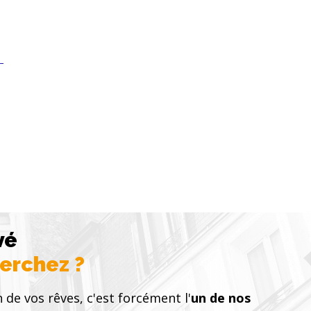
une de leur salle d’eau, dont l’une avec dressing. Une
mbre complète le rez-de-chaussée. À l’étage, un
 pièce polyvalente permettent d’envisager différents
re d’amis, salle de jeux ou espace de télétravail.\nLa
ipée d’un chauffage par pompe à chaleur et d’une
réversible, assurant un confort optimal tout au long de
bre optique est installée pour garantir une connexion
e et fiable. L’ensemble de la construction bénéficie de
nées, de matériaux de qualité, et d’une décoration
emporaine, en parfaite harmonie avec l’esprit du
adre extérieur soigné et parfaitement intégré \nLa villa
ur un terrain de 5 000 m², au cœur d’un environnement
vé. La piscine 12 x 6 mètres, sécurisée par un rideau
’intègre harmonieusement au paysage. Un double
vé
qu’une pièce annexe de 30 m², facilement aménageable
herchez ?
oins, complètent les prestations extérieures.\n\n
n de vos rêves, c'est forcément l'
un de nos