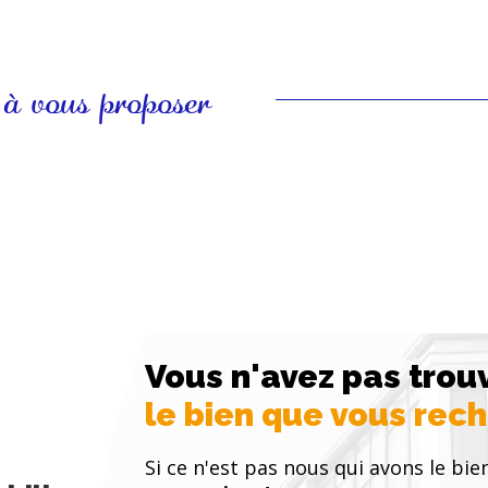
disposent chac
troisième cha
bureau et une
 à vous proposer
usages : chamb
villa est équ
climatisation 
l’année. La fi
internet rapid
finitions soig
sobre et cont
lieu.\n \nUn c
est édifiée s
naturel préser
électrique, s
Vous n'avez pas trou
garage ainsi 
le bien que vous rec
selon vos bes
Si ce n'est pas nous qui avons le bie