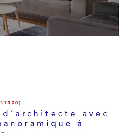
ESTIMATION
ALERTE E-MAI
CONTACT
47300)
a d’architecte avec
panoramique à